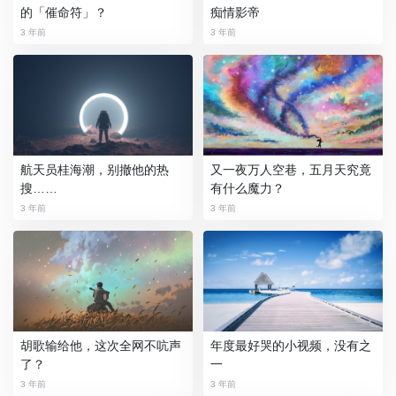
的「催命符」？
痴情影帝
3 年前
3 年前
航天员桂海潮，别撤他的热
又一夜万人空巷，五月天究竟
搜……
有什么魔力？
3 年前
3 年前
胡歌输给他，这次全网不吭声
年度最好哭的小视频，没有之
了？
一
3 年前
3 年前