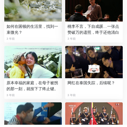
如何在困顿的生活里，找到一
桃李不言，下自成蹊…一张点
束微光？
赞破万的遗照，终于还他清白
3 年前
3 年前
原本幸福的家庭，在母子被拐
网红在泰国失踪，后续呢？
的那一刻，就按下了终止键。
3 年前
3 年前