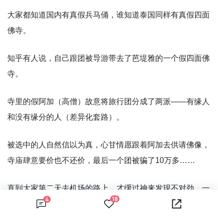
大家都知道国内有真假兵马俑，谁知道泰国同样有真假四面
佛寺。
知乎有人说，自己跟团被导游带去了芭堤雅的一个假四面佛
寺。
寺里的假阿加（高僧）故意将旅行团分成了两派——有缘人
和没有缘分的人（差异化套路）。
被选中的人自然信以为真，心甘情愿跟着阿加去供请佛像，
寺庙肆意要价也不还价，最后一个团被骗了10万多……
直到大家第二天去机场的路上，才缓过神来发现不对劲，一
18
4
查发现真正的四面佛应该是在曼谷而不是芭堤雅。