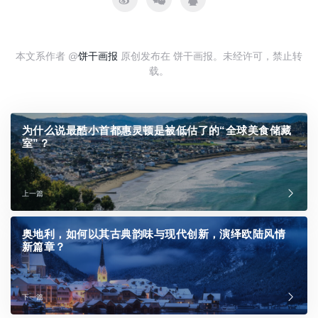
本文系作者 @
饼干画报
原创发布在 饼干画报。未经许可，禁止转
载。
为什么说最酷小首都惠灵顿是被低估了的“全球美食储藏
室”？
上一篇
奥地利，如何以其古典韵味与现代创新，演绎欧陆风情
新篇章？
下一篇