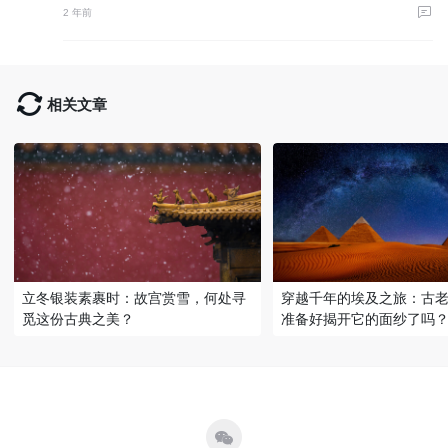
2 年前
相关文章
立冬银装素裹时：故宫赏雪，何处寻
穿越千年的埃及之旅：古
觅这份古典之美？
准备好揭开它的面纱了吗