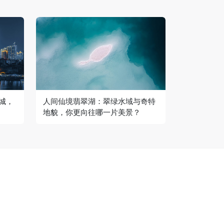
城，
人间仙境翡翠湖：翠绿水域与奇特
地貌，你更向往哪一片美景？