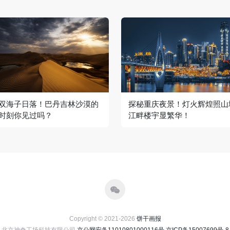
双海子日落！巴丹吉林沙漠的
探秘重庆夜景！灯火辉煌照山
时刻你见过吗？
江畔楼宇显繁华！
Copyright © 2021-2026
饼干画报