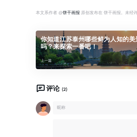
本文系作者 @
饼干画报
原创发布在 饼干画报。未经
你知道江苏泰州哪些鲜为人知的美
吗？来探索一番吧！
上一篇
评论
(2)