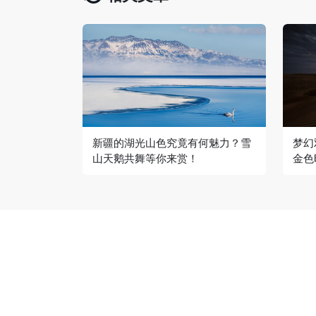
新疆的湖光山色究竟有何魅力？雪
梦幻
山天鹅共舞等你来赏！
金色