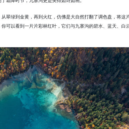
到了霜降时节，九寨沟更是美得如诗如画。
，从翠绿到金黄，再到火红，仿佛是大自然打翻了调色盘，将这
，你可以看到一片片彩林红叶，它们与九寨沟的碧水、蓝天、白