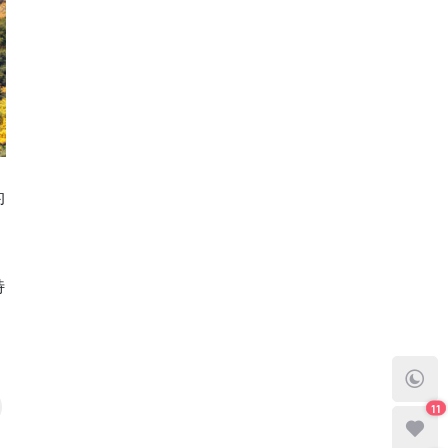
的
特
！
11