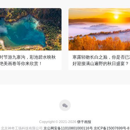
时节游九寨沟，彩池碧水映秋
寒露轻吻长白之巅，你是否已
绝美画卷等你来欣赏！
好迎接满山遍野的秋日盛宴？
Copyright © 2021-2026
饼干画报
北京神奇工场科技有限公司
京公网安备11010801000116号
京ICP备15007699号-8