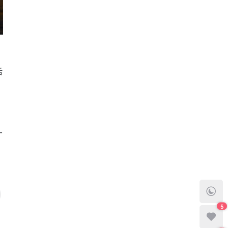
活
一
5