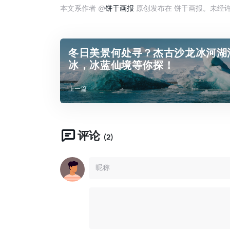
本文系作者 @
饼干画报
原创发布在 饼干画报。未经
冬日美景何处寻？杰古沙龙冰河湖
冰，冰蓝仙境等你探！
上一篇
评论
(2)