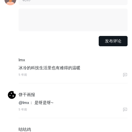
lmx
冰冷的科技生活里也有难得的温暖
5 年前
饼干画报
@lmx：
是呀是呀~
5 年前
咕咕鸡