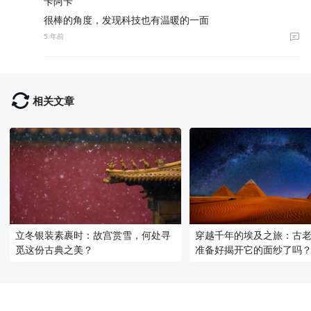
卡阿卡
很棒的角度，发现科技也有温暖的一面
5 年前
相关文章
立冬银装素裹时：故宫赏雪，何处寻
穿越千年的埃及之旅：古
觅这份古典之美？
准备好揭开它的面纱了吗