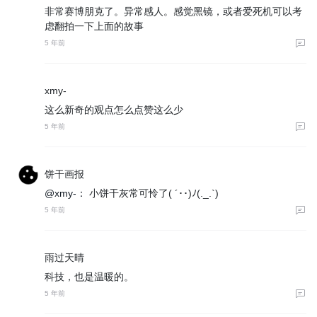
非常赛博朋克了。异常感人。感觉黑镜，或者爱死机可以考
虑翻拍一下上面的故事
5 年前
xmy-
这么新奇的观点怎么点赞这么少
5 年前
饼干画报
@xmy-：
小饼干灰常可怜了( ´･･)ﾉ(._.`)
5 年前
雨过天晴
科技，也是温暖的。
5 年前