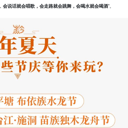
，
会说话就会唱歌，会走路就会跳舞，会喝水就会喝酒
”。