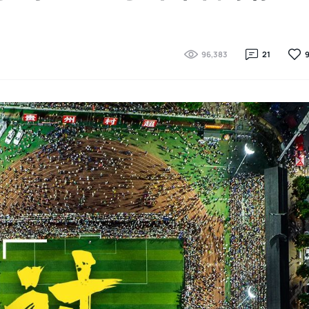
96,383
21
9