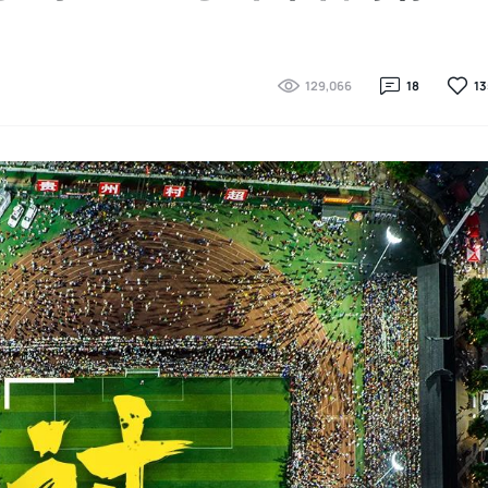
129,066
18
13