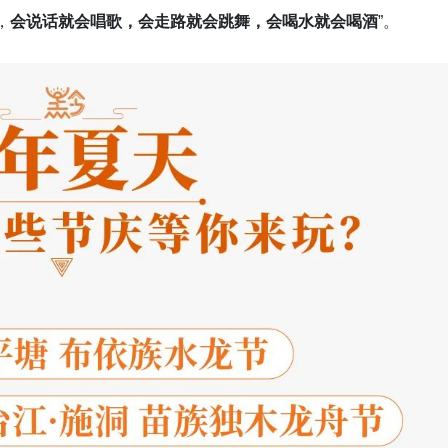
，
会说话就会唱歌，会走路就会跳舞，会喝水就会喝酒
”。