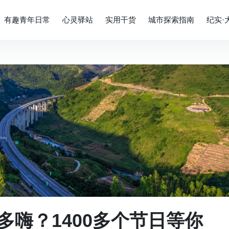
有趣青年日常
心灵驿站
实用干货
城市探索指南
纪实·
嗨？1400多个节日等你