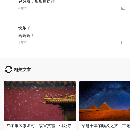
好好看，狠狠期待住
4 年前
快乐子
哈哈哈！
4 年前
相关文章
立冬银装素裹时：故宫赏雪，何处寻
穿越千年的埃及之旅：古