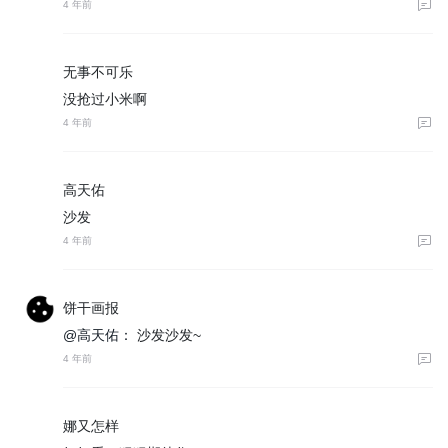
4 年前
无事不可乐
没抢过小米啊
4 年前
高天佑
沙发
4 年前
饼干画报
@高天佑：
沙发沙发~
4 年前
娜又怎样