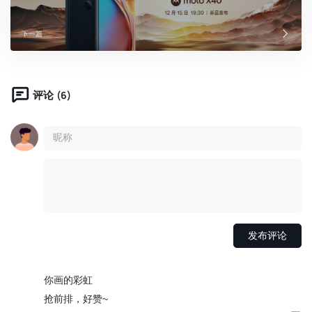
下一篇
(6)
评论
你画的彩虹
抢前排，好赞~