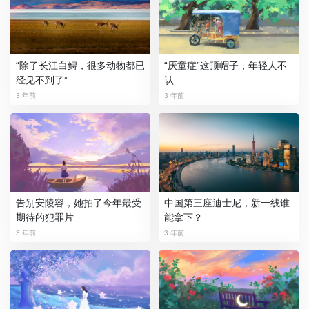
“除了长江白鲟，很多动物都已
“厌童症”这顶帽子，年轻人不
经见不到了”
认
3 年前
3 年前
告别安陵容，她拍了今年最受
中国第三座迪士尼，新一线谁
期待的犯罪片
能拿下？
3 年前
3 年前