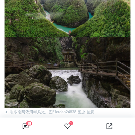
▲ 渝东南
阿依河
畔风光。图/Jordan24838 图虫·创意
1
18
如重庆山水一样魔幻复杂，又像重庆火锅一样活色鲜猛。
纷