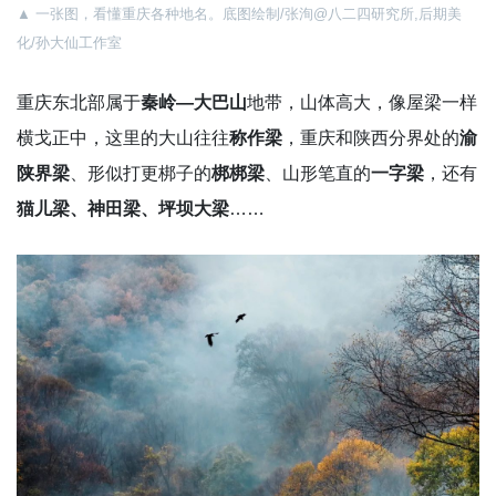
▲ 一张图，看懂重庆各种地名。底图绘制/张洵@八二四研究所,后期美
化/孙大仙工作室
重庆东北部属于
秦岭—大巴山
地带，山体高大，像屋梁一样
横戈正中，这里的大山往往
称作梁
，重庆和陕西分界处的
渝
陕界梁
、形似打更梆子的
梆梆梁
、山形笔直的
一字梁
，还有
猫儿梁、神田梁、坪坝大梁
……