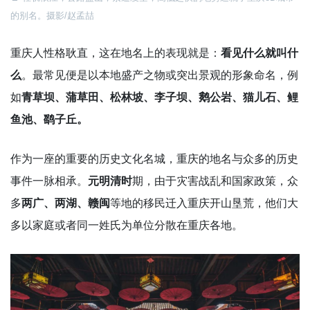
的别名。摄影/赵孟喆
重庆人性格耿直，这在地名上的表现就是：
看见什么就叫什
么
。最常见便是以本地盛产之物或突出景观的形象命名，例
如
青草坝、蒲草田、松林坡、李子坝、鹅公岩、猫儿石、鲤
鱼池、鹞子丘。
作为一座的重要的历史文化名城，重庆的地名与众多的历史
事件一脉相承。
元明清时
期，由于灾害战乱和国家政策，众
多
两广、两湖、赣闽
等地的移民迁入重庆开山垦荒，他们大
多以家庭或者同一姓氏为单位分散在重庆各地。