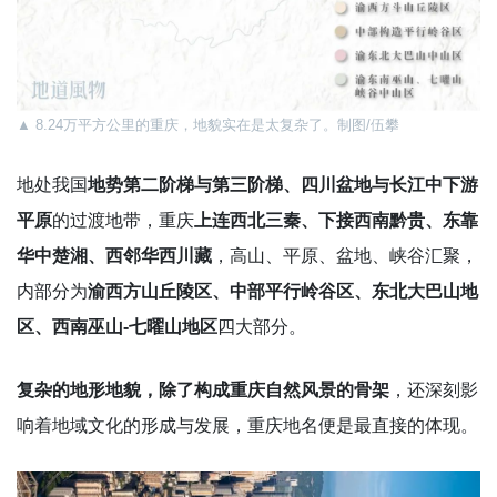
▲ 8.24万平方公里的重庆，地貌实在是太复杂了。制图/伍攀
地处我国
地势第二阶梯与第三阶梯、四川盆地与长江中下游
平原
的过渡地带，重庆
上连西北三秦、下接西南黔贵、东靠
华中楚湘、西邻华西川藏
，高山、平原、盆地、峡谷汇聚，
内部分为
渝西方山丘陵区、中部平行岭谷区、东北大巴山地
区、西南巫山-七曜山地区
四大部分。
复杂的地形地貌，除了构成重庆自然风景的骨架
，还深刻影
响着地域文化的形成与发展，重庆地名便是最直接的体现。