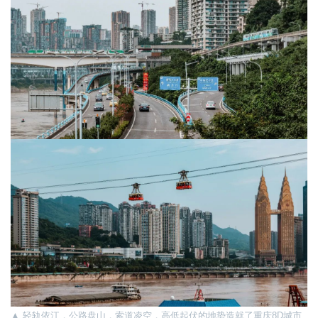
▲ 轻轨依江，公路盘山，索道凌空，高低起伏的地势造就了重庆8D城市