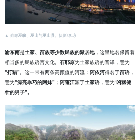
▲ 俯瞰
巫峡
、
巫山
与
巫山县
。摄影/李琼
渝东南
是
土家、苗族等少数民族的聚居地
，这里地名保留着
相当多的民族语言文化。
石耶原
为土家族语的音译，意为
“打猎”
。这一带有两条高颜值的河流：
阿依河
得名于
苗语
，
意为
“漂亮乖巧的阿妹”
；
阿蓬江
源于
土家语
，意为“
凶猛健
壮的男子”。