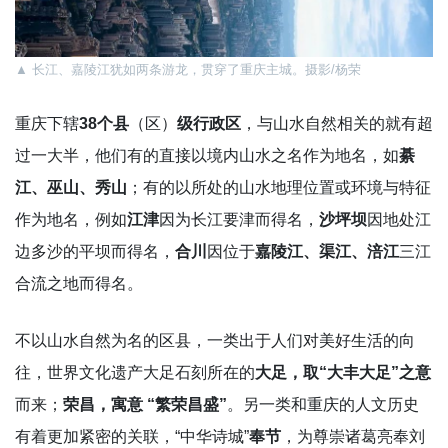
▲ 长江、嘉陵江犹如两条游龙，贯穿了重庆主城。摄影/杨荣
重庆下辖
38个县
（区）
级行政区
，与山水自然相关的就有超
过一大半，他们有的直接以境内山水之名作为地名，如
綦
江、巫山、秀山
；有的以所处的山水地理位置或环境与特征
作为地名，例如
江津
因为长江要津而得名，
沙坪坝
因地处江
边多沙的平坝而得名，
合川
因位于
嘉陵江、渠江、涪江
三江
合流之地而得名。
不以山水自然为名的区县，一类出于人们对美好生活的向
往，世界文化遗产大足石刻所在的
大足，取“大丰大足”之意
而来；
荣昌，寓意 “繁荣昌盛”
。另一类和重庆的人文历史
有着更加紧密的关联，“中华诗城”
奉节
，为尊崇诸葛亮奉刘