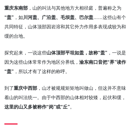
重庆东南部
，山的叫法与其他地方大相径庭，普遍称之为
“盖”
，如
川河盖、广沿盖、毛坝盖、巴尔盖
……这些山有个
共同特征，山体顶部因岩溶和其它外力作用多表现成较为和
缓的台地。
探究起来，一说这些
山体顶部平坦如盖，故称“盖”
，一说是
因为这些山体常常作为地区分界线，
渝东南口音把“界”读作
“盖”
，所以才有了这样的称呼。
到了
重庆中西部
，山才被规规矩矩地叫做山，但这并不意味
着山的叫法统一。由于中西部的山体相对较矮，起伏和缓，
这里的山又多被称作“岗”或“丘”
。