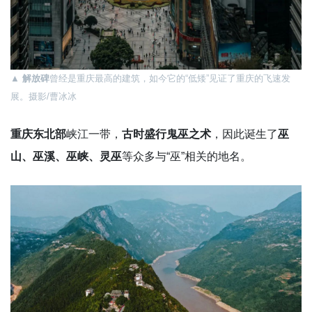
▲
解放碑
曾经是重庆最高的建筑，如今它的“低矮”见证了重庆的飞速发
展。摄影/曹冰冰
重庆东北部
峡江一带，
古时盛行鬼巫之术
，因此诞生了
巫
山、巫溪、巫峡、灵巫
等众多与“巫”相关的地名。