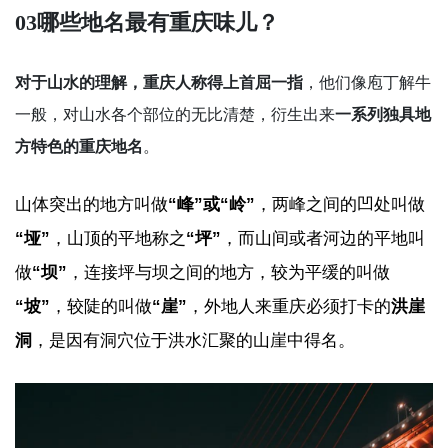
03
哪些地名最有重庆味儿？
对于山水的理解，重庆人称得上首屈一指
，他们像庖丁解牛
一般，对山水各个部位的无比清楚，衍生出来
一系列独具地
方特色的重庆地名
。
山体突出的地方叫做
“峰”或“岭”
，两峰之间的凹处叫做
“垭”
，山顶的平地称之
“坪”
，而山间或者河边的平地叫
做
“坝”
，连接坪与坝之间的地方，较为平缓的叫做
“坡”
，较陡的叫做
“崖”
，外地人来重庆必须打卡的
洪崖
洞
，是因有洞穴位于洪水汇聚的山崖中得名。