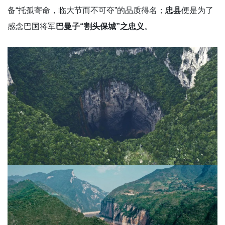
备“托孤寄命，临大节而不可夺”的品质得名；
忠县
便是为了
感念巴国将军
巴曼子“割头保城”之忠义
。