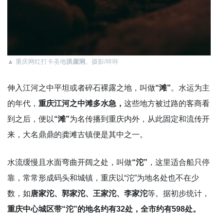
▲ 重庆网红打卡圣地
洪崖洞
。摄影/咔咔
伸入江河之中平坦或者碎石裸露之地，叫做
“滩”
。水运为主
的年代，
重庆江河之中滩多水急，
这些地方被过路的客商看
到之后，便以
“滩”
为名传播到重庆内外，从此固定和流传开
来，大名鼎鼎的龚滩古镇便是其中之一。
水流缓慢且水面弯曲开阔之处，叫做
“沱”
，这里适合船只停
靠，常常形成码头和城镇，重庆以“沱”为地名处也不在少
数，如
唐家沱、郭家沱、王家沱、李家沱
等。据初步统计，
重庆中心城区带“沱”的地名约有32处，全市约有598处。