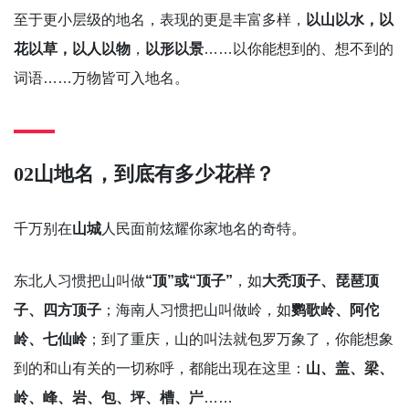
至于更小层级的地名，表现的更是丰富多样，
以山以水，以
花以草，以人以物
，
以形以景
……以你能想到的、想不到的
词语……万物皆可入地名。
02
山地名，到底有多少花样？
千万别在
山城
人民面前炫耀你家地名的奇特。
东北人习惯把山叫做
“顶”或“顶子”
，如
大秃顶子、琵琶顶
子、四方顶子
；海南人习惯把山叫做岭，如
鹦歌岭、阿佗
岭、七仙岭
；到了重庆，山的叫法就包罗万象了，你能想象
到的和山有关的一切称呼，都能出现在这里：
山、盖、梁、
岭、峰、岩、包、坪、槽、屵
……