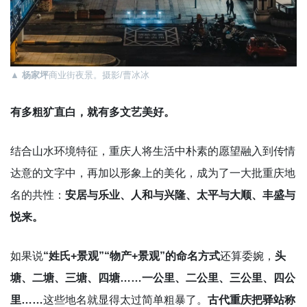
▲
杨家坪
商业街夜景。摄影/曹冰冰
有多粗犷直白，就有多文艺美好。
结合山水环境特征，重庆人将生活中朴素的愿望融入到传情
达意的文字中，再加以形象上的美化，成为了一大批重庆地
名的共性：
安居与乐业、人和与兴隆、太平与大顺、丰盛与
悦来。
如果说
“姓氏+景观”“物产+景观”的命名方式
还算委婉，
头
塘、二塘、三塘、四塘……一公里、二公里、三公里、四公
里……
这些地名就显得太过简单粗暴了。
古代重庆把驿站称