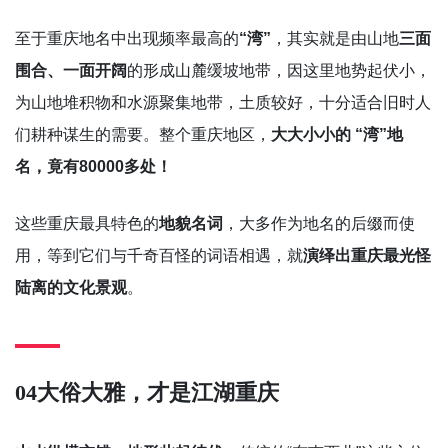
至于重庆地名中出现频率最高的
“湾”
，其实就是由山地
三面
围合、一面开阔
的形成山麓缓坡地带，因这里地势起伏小，
为山地堆积物和水源聚集地带，土质较好，十分适合旧时人
们耕种谋生的需要。整个重庆地区，
大大小小的 “湾”地
名，竟有80000多处！
这些重庆最具特色的
地貌名词
，大多作为地名的后缀而使
用，等到它们与千奇百怪的词语相遇，就
演绎出重庆最光怪
陆离的文化景观
。
04
大俗大雅，才是江湖重庆