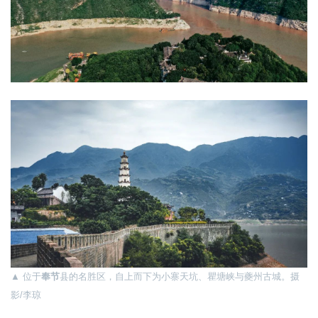
▲ 位于
奉节
县的名胜区，自上而下为小寨天坑、瞿塘峡与夔州古城。摄
影/李琼