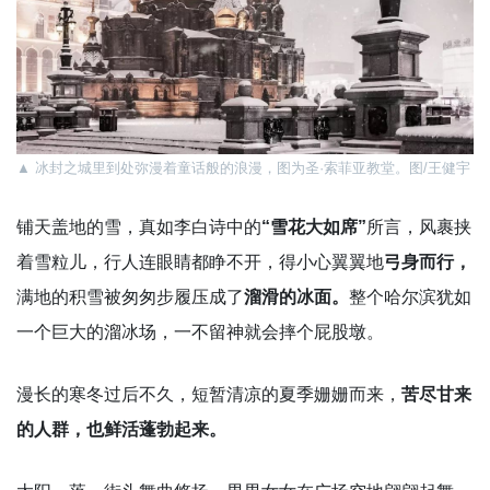
▲
冰封之城里到处弥漫着童话般的浪漫，图为圣·索菲亚教堂。图/王健宇
铺天盖地的雪，真如李白诗中的
“雪花大如席”
所言，风裹挟
着雪粒儿，行人连眼睛都睁不开，得小心翼翼地
弓身而行，
满地的积雪被匆匆步履压成了
溜滑的冰面。
整个哈尔滨犹如
一个巨大的溜冰场，一不留神就会摔个屁股墩。
漫长的寒冬过后不久，短暂清凉的夏季姗姗而来，
苦尽甘来
的人群，也鲜活蓬勃起来。