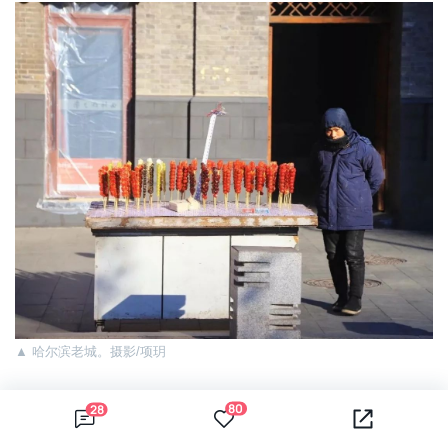
▲
哈尔滨老城。摄影/项玥
冬季哈尔滨的室外虽银装素裹，在视觉上却并不单调，这全
80
28
赖
冰灯的点缀。