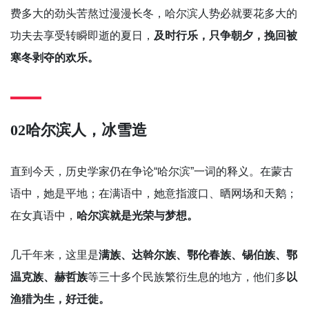
费多大的劲头苦熬过漫漫长冬，哈尔滨人势必就要花多大的
功夫去享受转瞬即逝的夏日，
及时行乐，只争朝夕，挽回被
寒冬剥夺的欢乐。
02
哈尔滨人，冰雪造
直到今天，历史学家仍在争论“哈尔滨”一词的释义。在蒙古
语中，她是平地；在满语中，她意指渡口、晒网场和天鹅；
在女真语中，
哈尔滨就是光荣与梦想。
几千年来，这里是
满族、达斡尔族、鄂伦春族、锡伯族、鄂
温克族、赫哲族
等三十多个民族繁衍生息的地方，他们多
以
渔猎为生，好迁徙。