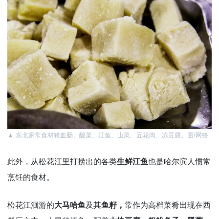
▲
东北家常食材猪血肠、酸菜、江鱼、山菜、五花肉、冻豆腐。图/网络
此外，从松花江里打捞出的各类
生鲜江鱼
也是哈尔滨人惯常
烹饪的食材。
松花江洄游的
大马哈鱼
及其
鱼籽，
常作为高档菜肴出现在西