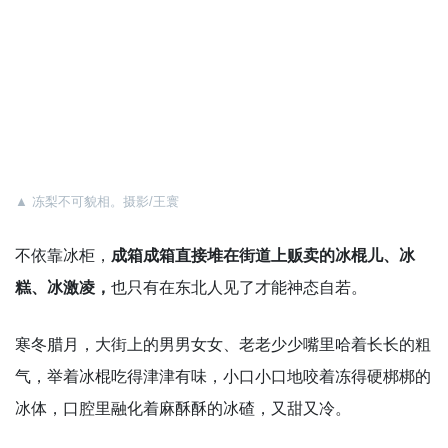
▲
冻梨不可貌相。摄影/王寰
不依靠冰柜，
成箱成箱直接堆在街道上贩卖的冰棍儿、冰
糕、冰激凌，
也只有在东北人见了才能神态自若。
寒冬腊月，大街上的男男女女、老老少少嘴里哈着长长的粗
气，举着冰棍吃得津津有味，小口小口地咬着冻得硬梆梆的
冰体，口腔里融化着麻酥酥的冰碴，又甜又冷。