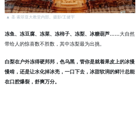
▲
圣·索菲亚大教堂内部。摄影/王健宇
冻鱼、冻豆腐、冻菜、冻柿子、冻梨、冰糖葫芦……
大自然
带给人的惊喜数不胜数，其中冻梨最为出挑。
白梨在户外冻得硬邦邦，色乌黑，管你是就着果皮上的冰慢
慢啃，还是让水化掉冰壳，一口下去，冰甜软润的鲜汁总能
在口腔爆裂，舒爽万分。