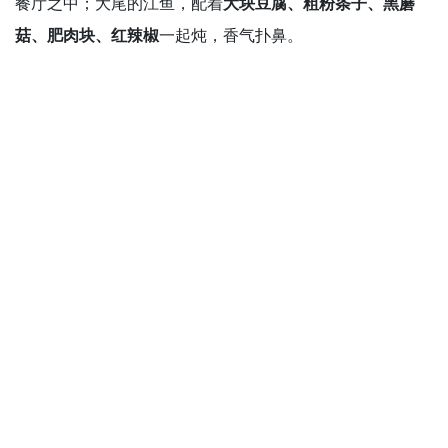
餐厅之中；大尾的江鱼，配着
大块豆腐、粗粉条子、黑蘑
菇、肥肉块、红辣椒
一起炖，香气扑鼻。