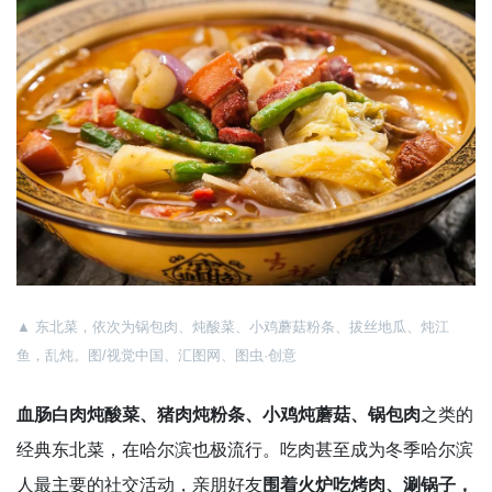
▲
东北菜，依次为锅包肉、炖酸菜、小鸡蘑菇粉条、拔丝地瓜、炖江
鱼，乱炖。图/视觉中国、汇图网、图虫·创意
血肠白肉炖酸菜、猪肉炖粉条、小鸡炖蘑菇、锅包肉
之类的
经典东北菜，在哈尔滨也极流行。吃肉甚至成为冬季哈尔滨
人最主要的社交活动，亲朋好友
围着火炉吃烤肉、涮锅子，