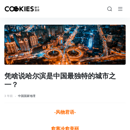
凭啥说哈尔滨是中国最独特的城市之
一？
3 年前
中国国家地理
-风物君语-
愈寒冷愈美丽