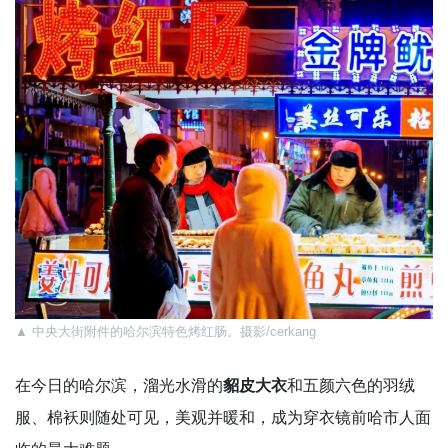
▲
中央大街附件的哈尔滨特色烤红肠。摄影/cerkang
在今日的哈尔滨，溜光水滑的
貂皮大衣
和五颜六色的羽绒
服、棉袄则随处可见，美观并暖和，成为穿衣镜前哈市人面