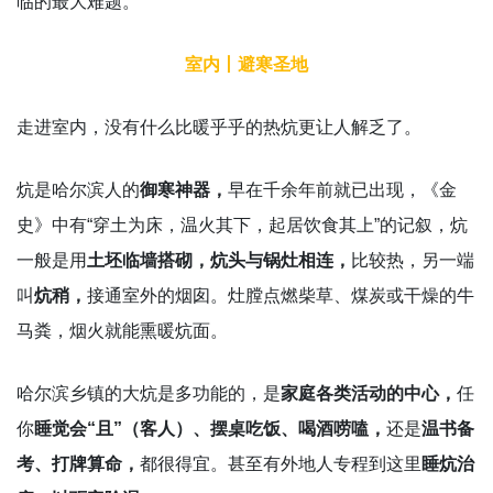
临的最大难题。
室内丨避寒圣地
走进室内，没有什么比暖乎乎的热炕更让人解乏了。
炕是哈尔滨人的
御寒神器，
早在千余年前就已出现，《金
史》中有“穿土为床，温火其下，起居饮食其上”的记叙，炕
一般是用
土坯临墙搭砌，炕头与锅灶相连，
比较热，另一端
叫
炕稍，
接通室外的烟囱。灶膛点燃柴草、煤炭或干燥的牛
马粪，烟火就能熏暖炕面。
哈尔滨乡镇的大炕是多功能的，是
家庭各类活动的中心，
任
你
睡觉会“且”（客人）、摆桌吃饭、喝酒唠嗑，
还是
温书备
考、打牌算命，
都很得宜。甚至有外地人专程到这里
睡炕治