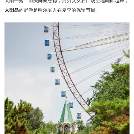
太阳一落，街头舞曲悠扬，男男女女在广场空地翩翩起舞，
太阳岛
的野游是哈尔滨人在夏季的保留节目。