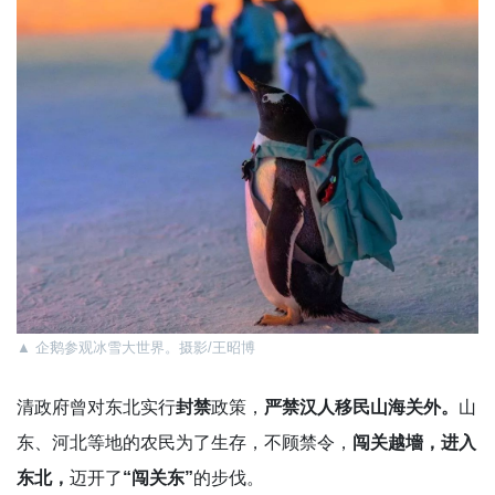
▲
企鹅参观冰雪大世界。摄影/王昭博
清政府曾对东北实行
封禁
政策，
严禁汉人移民山海关外。
山
东、河北等地的农民为了生存，不顾禁令，
闯关越墻，进入
东北，
迈开了
“闯关东”
的步伐。