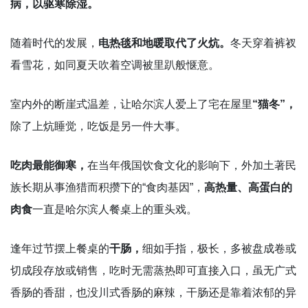
病，以驱寒除湿。
随着时代的发展，
电热毯和地暖取代了火炕。
冬天穿着裤衩
看雪花，如同夏天吹着空调被里趴般惬意。
室内外的断崖式温差，让哈尔滨人爱上了宅在屋里
“猫冬”，
除了上炕睡觉，吃饭是另一件大事。
吃肉最能御寒，
在当年俄国饮食文化的影响下，外加土著民
族长期从事渔猎而积攒下的“食肉基因”，
高热量、高蛋白的
肉食
一直是哈尔滨人餐桌上的重头戏。
逢年过节摆上餐桌的
干肠，
细如手指，极长，多被盘成卷或
切成段存放或销售，吃时无需蒸热即可直接入口，虽无广式
香肠的香甜，也没川式香肠的麻辣，干肠还是靠着浓郁的异