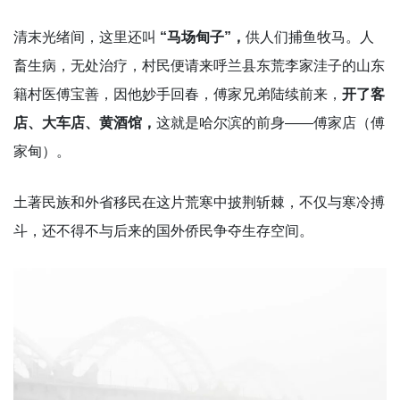
清末光绪间，这里还叫
“马场甸子”，
供人们捕鱼牧马。人
畜生病，无处治疗，村民便请来呼兰县东荒李家洼子的山东
籍村医傅宝善，因他妙手回春，傅家兄弟陆续前来，
开了客
店、大车店、黄酒馆，
这就是哈尔滨的前身——傅家店（傅
家甸）。
土著民族和外省移民在这片荒寒中披荆斩棘，不仅与寒冷搏
斗，还不得不与后来的国外侨民争夺生存空间。