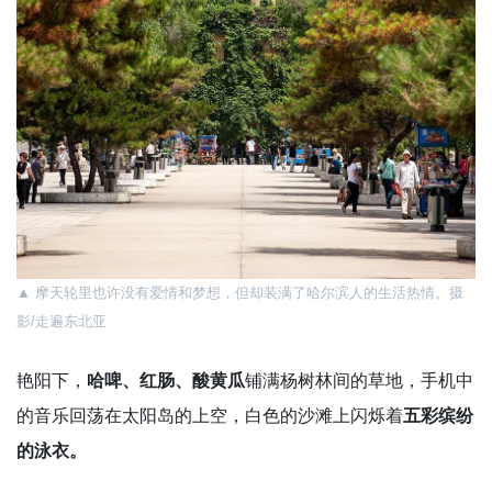
▲
摩天轮里也许没有爱情和梦想，但却装满了哈尔滨人的生活热情。摄
影/走遍东北亚
艳阳下，
哈啤、红肠、酸黄瓜
铺满杨树林间的草地，手机中
的音乐回荡在太阳岛的上空，白色的沙滩上闪烁着
五彩缤纷
的泳衣。