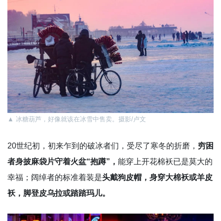
▲
冰糖葫芦，好像就该在冰雪中售卖。摄影/卢文
20世纪初，初来乍到的破冰者们，受尽了寒冬的折磨，
穷困
者身披麻袋片守着火盆“抱蹲”，
能穿上开花棉袄已是莫大的
幸福；阔绰者的标准着装是
头戴狗皮帽，身穿大棉袄或羊皮
袄，脚登皮乌拉或踏踏玛儿。