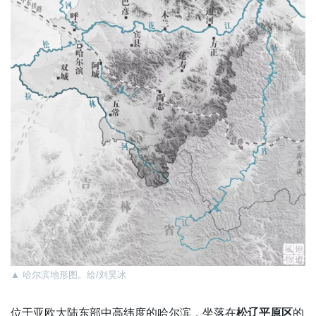
▲
哈尔滨地形图。绘/刘昊冰
位于亚欧大陆东部中高纬度的哈尔滨，坐落在
松辽平原区
的