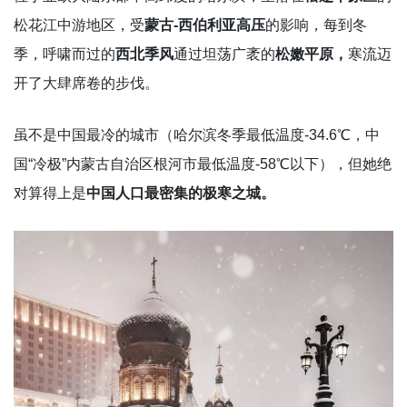
松花江中游地区，受
蒙古-西伯利亚高压
的影响，每到冬
季，呼啸而过的
西北季风
通过坦荡广袤的
松嫩平原，
寒流迈
开了大肆席卷的步伐。
虽不是中国最冷的城市（哈尔滨冬季最低温度-34.6℃，中
国“冷极”内蒙古自治区根河市最低温度-58℃以下），但她绝
对算得上是
中国人口最密集的极寒之城。