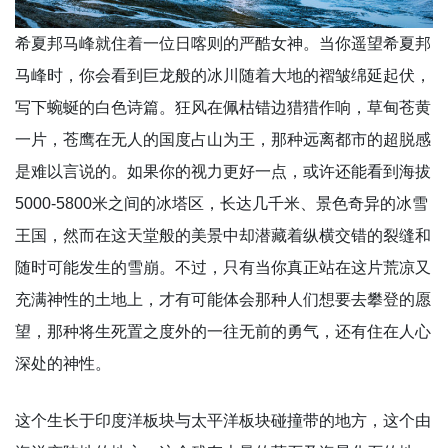
希夏邦马峰就住着一位日喀则的严酷女神。当你遥望希夏邦
马峰时，你会看到巨龙般的冰川随着大地的褶皱绵延起伏，
写下蜿蜒的白色诗篇。狂风在佩枯错边猎猎作响，草甸苍黄
一片，苍鹰在无人的国度占山为王，那种远离都市的超脱感
是难以言说的。如果你的视力更好一点，或许还能看到海拔
5000-5800米之间的冰塔区，长达几千米、景色奇异的冰雪
王国，然而在这天堂般的美景中却潜藏着纵横交错的裂缝和
随时可能发生的雪崩。不过，只有当你真正站在这片荒凉又
充满神性的土地上，才有可能体会那种人们想要去攀登的愿
望，那种将生死置之度外的一往无前的勇气，还有住在人心
深处的神性。
这个生长于印度洋板块与太平洋板块碰撞带的地方，这个由