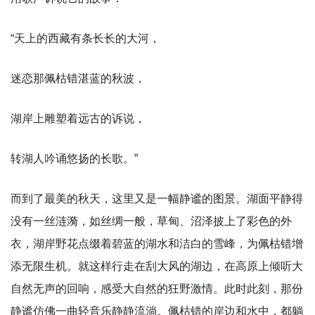
“天上的西藏有条长长的大河，
迷恋那佩枯错湛蓝的秋波，
湖岸上雕塑着远古的诉说，
转湖人吟诵悠扬的长歌。”
而到了最美的秋天，这里又是一幅静谧的图景。湖面平静得
没有一丝涟漪，如丝绸一般，草甸、沼泽披上了彩色的外
衣，湖岸野花点缀着碧蓝的湖水和洁白的雪峰，为佩枯错增
添无限生机。就这样行走在刮大风的湖边，在高原上倾听大
自然无声的回响，感受大自然的狂野激情。此时此刻，那份
静谧仿佛一曲轻音乐静静流淌。佩枯错的岸边和水中，都躺