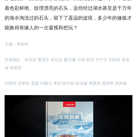
着色彩鲜艳、纹理漂亮的石头，这些经过湖水甚至是千万年
的海水淘洗过的石头，留下了遥远的波痕，多少年的修炼才
能换得有缘人的一次凝视和把玩？
主编：李栓科
作者团队：孙莎岚 曹波宇 郭佳灵 魏乃馨 马琛 郭浩 方宁宇 刘梓秋 邢卓
涵 陈敬哲
刘雨珂 雷梦舒 孟圆 闫曦元 李娟 陈中娟 杜佳璇 周晨煜 高玮苹 朱炜璐