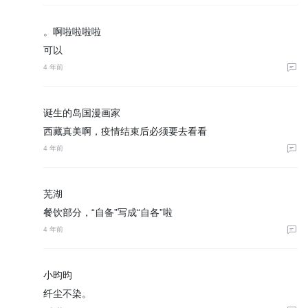
。啊啦啦啦啦
可以
4 年前
诞生的岛国漫画家
西藏真美啊，疫情结束后必须要去看看
4 年前
芜湖
餐饮部分，“自备”写成“自各”啦
4 年前
小昀昀
纤尘不染。