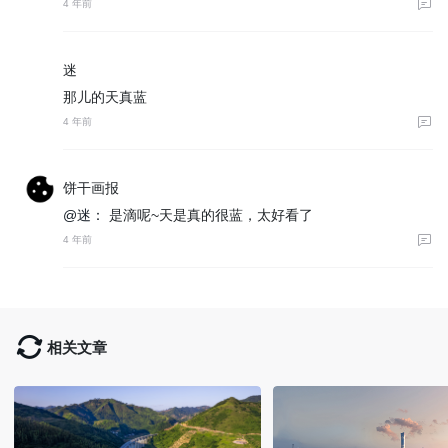
4 年前
迷
那儿的天真蓝
4 年前
饼干画报
@迷：
是滴呢~天是真的很蓝，太好看了
4 年前
相关文章