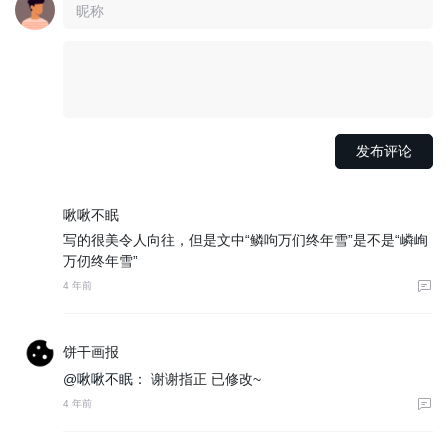
啾啾不眠
写的很美令人向往，但是文中“鳞呴万们终年雪”是不是“嶙峋
万仞终年雪”
4 年前
饼干画报
@啾啾不眠：
谢谢指正 已修改~
4 年前