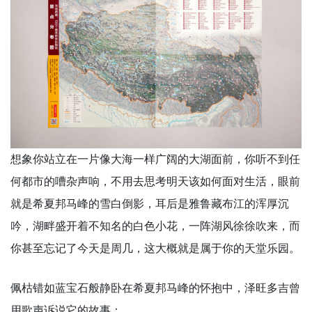
想象你站立在一片像大海一样广阔的大湖面前，你听不到任
何都市的嘈杂声响，不用去思考明天该如何面对生活，眼前
就是希夏邦马峰的雪白倒影，耳后是雅鲁藏布江的浑厚沉
吟，湖畔盛开着不知名的白色小花，一阵湖风徐徐吹来，而
你甚至忘记了今天是周几，这大概就是属于你的天堂乐园。
佩枯错如蓝宝石般静卧在希夏邦马峰的怀抱中，泽旺多吉曾
用歌声诉说它的故事：