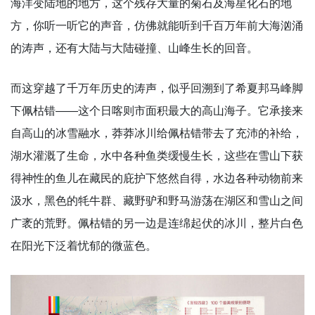
海洋变陆地的地方，这个残存大量的菊石及海星化石的地
方，你听一听它的声音，仿佛就能听到千百万年前大海汹涌
的涛声，还有大陆与大陆碰撞、山峰生长的回音。
而这穿越了千万年历史的涛声，似乎回溯到了希夏邦马峰脚
下佩枯错——这个日喀则市面积最大的高山海子。它承接来
自高山的冰雪融水，莽莽冰川给佩枯错带去了充沛的补给，
湖水灌溉了生命，水中各种鱼类缓慢生长，这些在雪山下获
得神性的鱼儿在藏民的庇护下悠然自得，水边各种动物前来
汲水，黑色的牦牛群、藏野驴和野马游荡在湖区和雪山之间
广袤的荒野。佩枯错的另一边是连绵起伏的冰川，整片白色
在阳光下泛着忧郁的微蓝色。