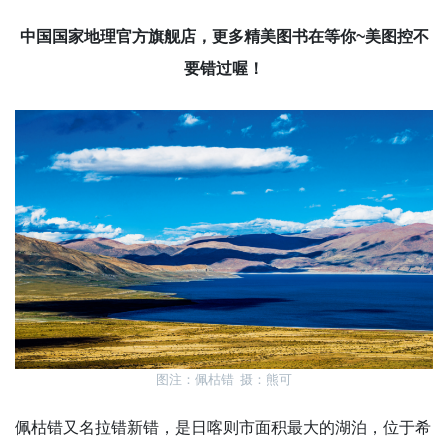
中国国家地理官方旗舰店，更多精美图书在等你~美图控不
要错过喔！
图注：佩枯错 摄：熊可
佩枯错又名拉错新错，是日喀则市面积最大的湖泊，位于希