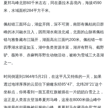
夏邦马峰北部60千米左右，同在聂拉木县境内，海拔4590
米，水域面积284平方干米。
佩枯错三面环山，湖盆开阔，深不可测，南部有佩枯岗日群
峰的冰川融水注入，因而湖水南淡北咸，北面的山脉将佩枯
错与雅鲁藏布江隔开，湖面高出江面约200米。佩枯错一年
四季湖水碧蓝如玉，湖中鱼类资源丰富，湖岸有野马、截野
驴、薇羚羊、赤麻鸭等野生动物活动，被称为雪域三大圣湖
之一。
时间倒退到1964年5月2日，在这平凡又特殊的一天，如果
透过地球厚厚的云层往下俯瞰东经85°47'、北纬28°21'这个
坐标点，你将看到一面五星红旗被插在一片皑皑白雪之上，
这正是人类首次登顶希夏邦马峰，这座在8000米级山峰中
海拔最低却最晚被征服的山峰。希夏邦马在藏语中是“气候