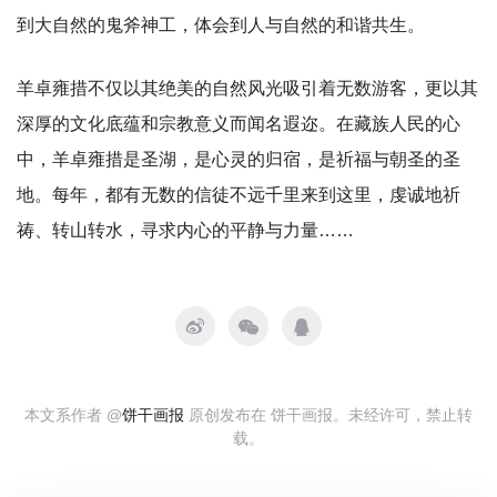
到大自然的鬼斧神工，体会到人与自然的和谐共生。
羊卓雍措不仅以其绝美的自然风光吸引着无数游客，更以其
深厚的文化底蕴和宗教意义而闻名遐迩。在藏族人民的心
中，羊卓雍措是圣湖，是心灵的归宿，是祈福与朝圣的圣
地。每年，都有无数的信徒不远千里来到这里，虔诚地祈
祷、转山转水，寻求内心的平静与力量……
本文系作者 @
饼干画报
原创发布在 饼干画报。未经许可，禁止转
载。