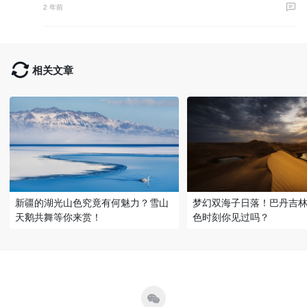
2 年前
相关文章
新疆的湖光山色究竟有何魅力？雪山
梦幻双海子日落！巴丹吉
天鹅共舞等你来赏！
色时刻你见过吗？