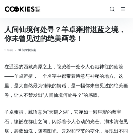
人间仙境何处寻？羊卓雍措湛蓝之境，
你未曾见过的绝美画卷！
2 年前
城市探索指南
在遥远的西藏高原之上，隐藏着一处令人心驰神往的仙境
——羊卓雍措，一个名字中都带着诗意与神秘的地方。这
里，是大自然最为慷慨的馈赠，是一幅你未曾见过的绝美画
卷，让人不禁发出“人间仙境何处寻？”的感叹。
羊卓雍措，藏语意为“天鹅之湖”，它宛如一颗璀璨的蓝宝
石，镶嵌在群山之间，闪烁着令人心动的光芒。湖水清澈见
底，碧蓝如洗，随着阳光、云彩和季节的变化，展现出不同