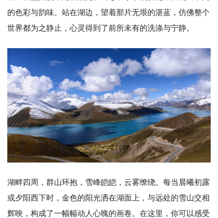
的色彩与韵味。站在湖边，望着那片无垠的湛蓝，仿佛整个
世界都为之静止，心灵得到了前所未有的洗涤与宁静。
湖畔四周，群山环抱，雪峰皑皑，云雾缭绕。每当晨曦初露
或夕阳西下时，金色的阳光洒在湖面上，与远处的雪山交相
辉映，构成了一幅幅动人心魄的画卷。在这里，你可以感受