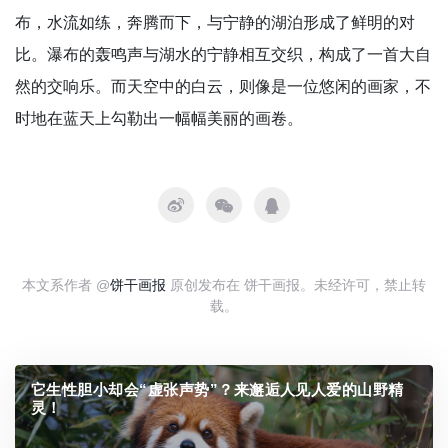
布，水流如练，奔腾而下，与宁静的湖泊形成了鲜明的对
比。瀑布的轰鸣声与湖水的宁静相互交织，构成了一首大自
然的交响乐。而天空中的白云，则像是一位悠闲的画家，不
时地在蓝天上勾勒出一幅幅美丽的画卷。
本文系作者 @
饼干画报
原创发布在 饼干画报。未经许可，禁止转
载。
它生性胆小却会“虚张声势”？来邂逅人见人爱的山野精
灵！