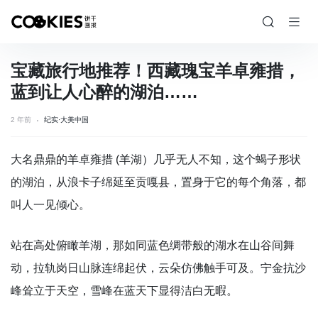
宝藏旅行地推荐！西藏瑰宝羊卓雍措，
蓝到让人心醉的湖泊……
2 年前
纪实·大美中国
大名鼎鼎的羊卓雍措 (羊湖）几乎无人不知，这个蝎子形状
的湖泊，从浪卡子绵延至贡嘎县，置身于它的每个角落，都
叫人一见倾心。
站在高处俯瞰羊湖，那如同蓝色绸带般的湖水在山谷间舞
动，拉轨岗日山脉连绵起伏，云朵仿佛触手可及。宁金抗沙
峰耸立于天空，雪峰在蓝天下显得洁白无暇。