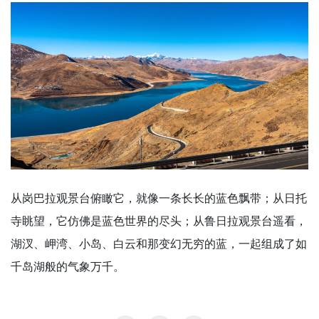
从岗巴拉观景台俯瞰它，就像一条长长的蓝色飘带；从日托
寺眺望，它仿佛是蓝色世界的尽头；从鲁日拉观景台遥看，
湖汊、岬湾、小岛、白云和那变幻无穷的蓝，一起组成了如
千岛湖般的气象万千。