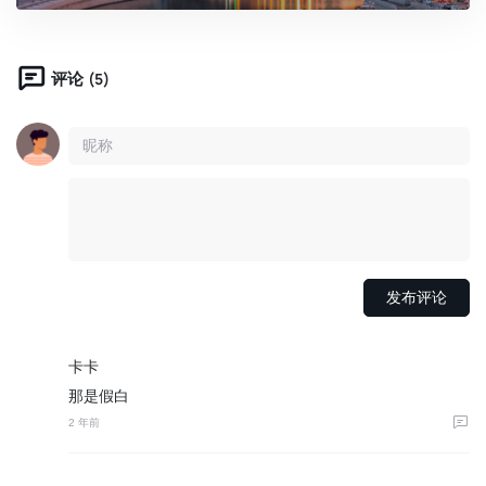
(5)
评论
卡卡
那是假白
2 年前