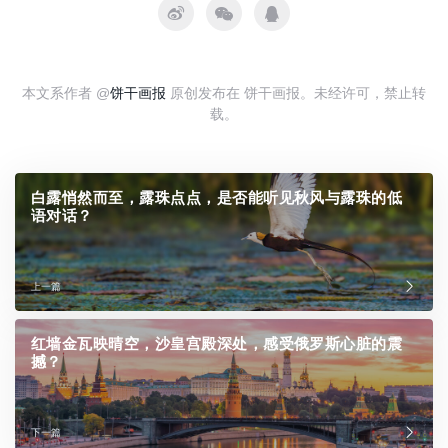
本文系作者 @
饼干画报
原创发布在 饼干画报。未经许可，禁止转
载。
白露悄然而至，露珠点点，是否能听见秋风与露珠的低
语对话？
上一篇
红墙金瓦映晴空，沙皇宫殿深处，感受俄罗斯心脏的震
撼？
下一篇